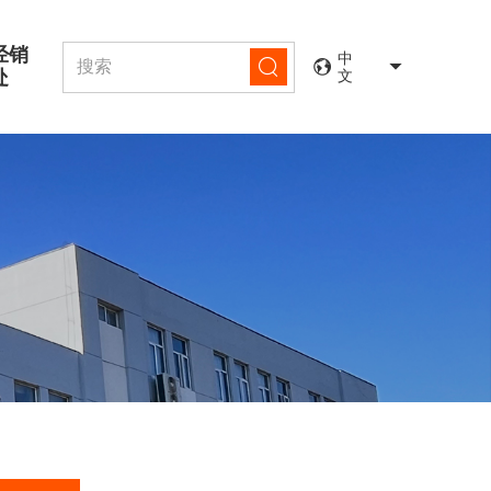
经销
中
处
文