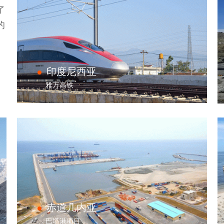
了
的
印度尼西亚
雅万高铁
赤道几内亚
巴塔港项目