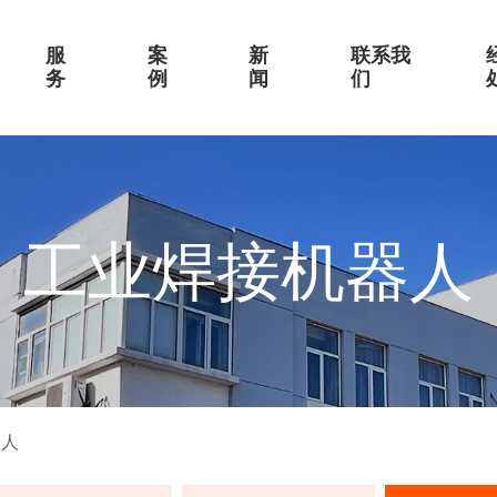
服
案
新
联系我
务
例
闻
们
工业焊接机器人
器人