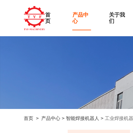
首
产品中
关于我
页
心
们
首页
>
产品中心
>
智能焊接机器人
>
工业焊接机