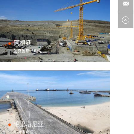
阿根廷
圣克鲁斯水电站
毛里塔尼亚
友谊港项目