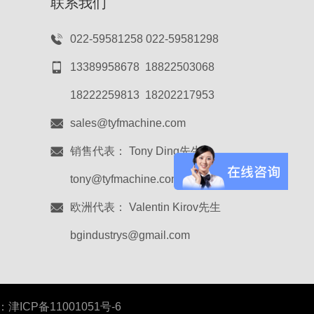
联系我们
022-59581258 022-59581298
13389958678 18822503068
18222259813 18202217953
sales@tyfmachine.com
销售代表： Tony Ding先生
tony@tyfmachine.com
欧洲代表： Valentin Kirov先生
bgindustrys@gmail.com
津ICP备11001051号-6